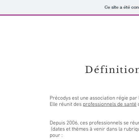
Ce site a été con
Association
Définitions des professions
Agenda
T
Définitio
Précodys est une association régie par l
Elle réunit des
professionnels de santé
d
Depuis 2006, ces professionnels se réu
(dates et thèmes à venir dans la rubriqu
pour :