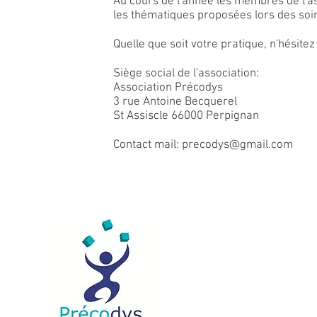
Au cours de l'année les membres de l'as
les thématiques proposées lors des soir
Quelle que soit votre pratique, n'hésite
Siège social de l'association:
Association Précodys
3 rue Antoine Becquerel
St Assiscle 66000 Perpignan
Contact mail:
precodys@gmail.com
Pr
p