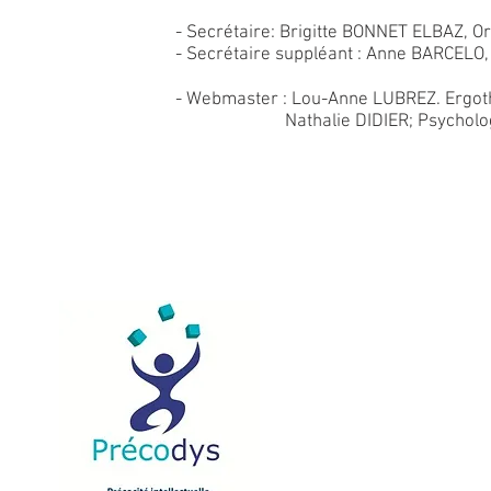
- Secrétaire: Brigitte BONNET ELBAZ, O
- Secrétaire suppléant : Anne BARCELO,
- Webmaster : Lou-Anne LUBREZ. Ergot
Nathalie DIDIER; Psychologue
Pr
p