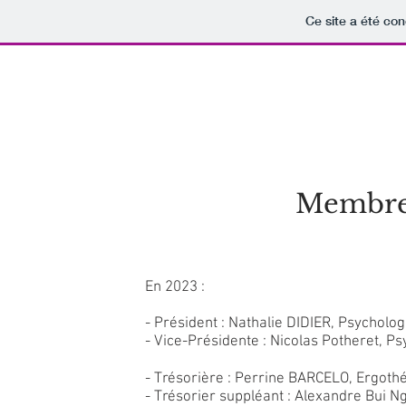
Ce site a été con
Association
Définitions des professions
Agenda
T
Membre
En 2023 :
- Président : Nathalie DIDIER, Psychol
- Vice-Présidente : Nicolas Potheret, P
- Trésorière : Perrine BARCELO, Ergoth
- Trésorier suppléant : Alexandre Bui