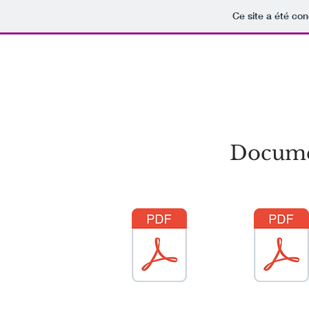
Ce site a été con
Association
Définitions des professions
Agenda
T
Documen